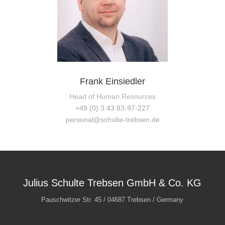
Frank Einsiedler
Head of Human Resources
+49 (0) 3 43 83-97-227
personal@schulte-trebsen.de
Julius Schulte Trebsen GmbH & Co. KG
Pauschwitzer Str. 45 / 04687 Trebsen / Germany