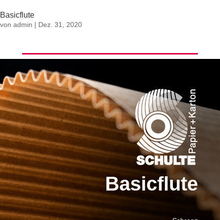
Basicflute
von
admin
|
Dez. 31, 2020
Basicflute