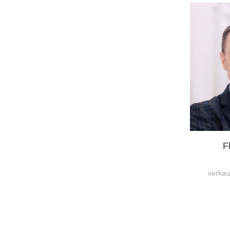
F
verkau